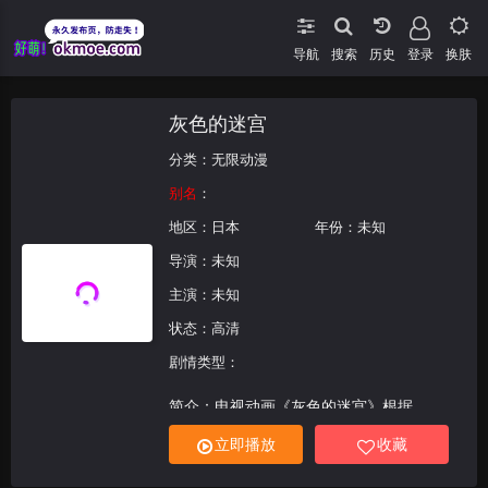
导航
搜索
登录
换肤
灰色的迷宫
分类：
无限动漫
别名
：
地区：
日本
年份：未知
导演：未知
主演：未知
状态：高清
剧情类型：
简介：电视动画《灰色的迷宫》根据
FrontWing制作的同名游戏改编，是《灰色
立即播放
收藏
的果实》的续篇，“灰色三部曲”中的第二