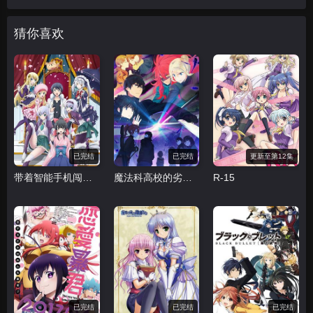
猜你喜欢
已完结
已完结
更新至第12集
带着智能手机闯荡异世界
魔法科高校的劣等生 来访者篇
R-15
已完结
已完结
已完结