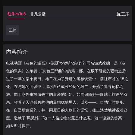
部。在坂下引发的骚动之后过了一年的某个
夏日。雄二在为了升进的考核调查中，前往
红牛m3u8
非凡云播
正序
市谷的JB之处
正片
内容简介
电视动画《灰色的迷宫》根据FrontWing制作的同名游戏改编，是《灰
色的果实》的续篇，“灰色三部曲”中的第二部。在坂下引发的骚动之后
过了一年的某个夏日。雄二在为了升进的考核调查中，前往市谷的JB之
处。在与她的面谈中，追求自己成长经历的雄二，开始了追寻记忆之
旅。由于意外事故而去世的最爱的姐姐。如同追随她一般踏上旅途的双
亲。收养了天涯孤独的他的最糟糕的男人。以及——。自幼年时到现
在，自己所邂逅的，并一同度日的人物们的记忆，雄二淡然地诉说着这
些。造就了“风见雄二”这一人格之物究竟是什么呢。这一谜题的答案，
如今即将揭开。