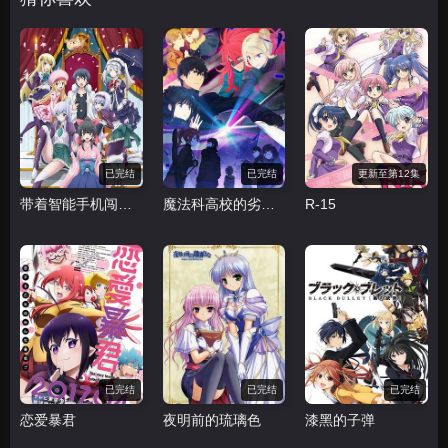
已完结
已完结
更新至第12集
带着智能手机闯荡异世界
魔法科高校的劣等生 来访者篇
R-15
已完结
已完结
已完结
恋爱暴君
夜明前的琉璃色
漆黑的子弹