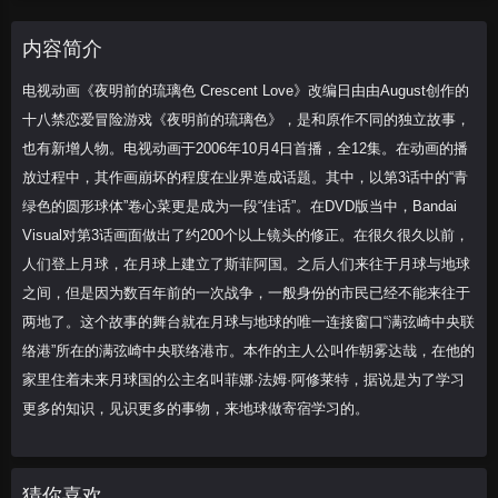
是和原作不同的独立故事，也有新增人物。
电视动画于2006年10月4日首播，全12
内容简介
电视动画《夜明前的琉璃色 Crescent Love》改编日由由August创作的
十八禁恋爱冒险游戏《夜明前的琉璃色》，是和原作不同的独立故事，
也有新增人物。电视动画于2006年10月4日首播，全12集。在动画的播
放过程中，其作画崩坏的程度在业界造成话题。其中，以第3话中的“青
绿色的圆形球体”卷心菜更是成为一段“佳话”。在DVD版当中，Bandai
Visual对第3话画面做出了约200个以上镜头的修正。在很久很久以前，
人们登上月球，在月球上建立了斯菲阿国。之后人们来往于月球与地球
之间，但是因为数百年前的一次战争，一般身份的市民已经不能来往于
两地了。这个故事的舞台就在月球与地球的唯一连接窗口“满弦崎中央联
络港”所在的满弦崎中央联络港市。本作的主人公叫作朝雾达哉，在他的
家里住着未来月球国的公主名叫菲娜·法姆·阿修莱特，据说是为了学习
更多的知识，见识更多的事物，来地球做寄宿学习的。
猜你喜欢