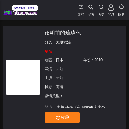
导航
搜索
登录
换肤
夜明前的琉璃色
分类：
无限动漫
别名
：
地区：
日本
年份：
2010
导演：未知
主演：未知
状态：高清
剧情类型：
简介：电视动画《夜明前的琉璃色
Crescent Love》改编日由由August创作的
收藏
十八禁恋爱冒险游戏《夜明前的琉璃色》，