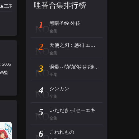
哩番合集排行榜
正序
1
黑暗圣经 外传
NO
全集
2
天使之刃：惩罚 エンジェルブレイド パニッシュ!
NO
全集
2005
3
误爆～萌萌的妈妈徒然～ 2
NO
作画監
全集
4
シンカン
NO
全集
5
いただきっ!セーエキ
NO
全集
6
こわれもの
NO