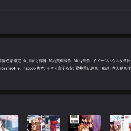
隆色彩指定: 虻川康之剪辑: 加納美樹製作: Milky制作: イメージハウス发售日: 
ssnet-Pie、happobi脚本: そぞろ童子監督: 粟井重紀原画、動画: 孝人動画