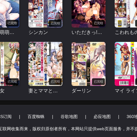
已完结
已完结
已完结
误爆～萌萌的妈妈徒然～ 2
シンカン
いただきっ!セーエキ
こわれも
已完结
已完结
已完结
女
妻とママとボイン
ダーリン
SS订阅
|
百度蜘蛛
|
谷歌地图
|
必应地图
|
360
互联网收集而来，版权归原创者所有，本网站只提供web页面服务，并不