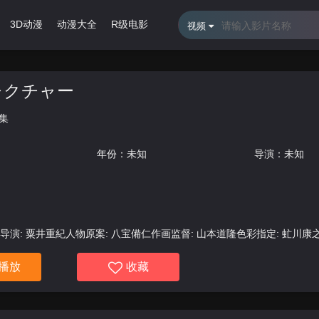
3D动漫
动漫大全
R级电影
影视大全
热播剧
影视专题
视频
 レクチャー
集
年份：未知
导演：未知
2导演: 粟井重紀人物原案: 八宝備仁作画监督: 山本道隆色彩指定: 虻川康
: イメージハウス发售日: 2005年8月25日プロデューサー: 村上幸太郎
播放
收藏