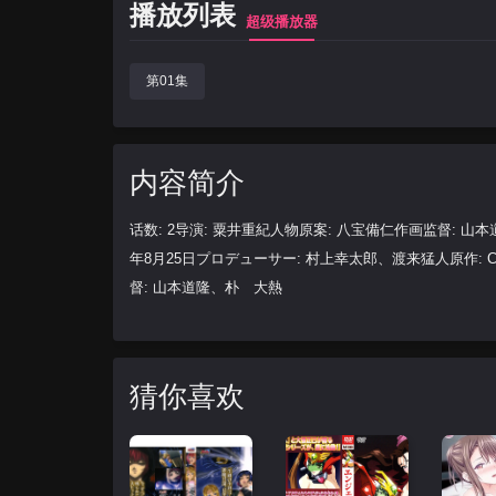
播放列表
超级播放器
第01集
内容简介
话数: 2导演: 粟井重紀人物原案: 八宝備仁作画监督: 山本道
年8月25日プロデューサー: 村上幸太郎、渡来猛人原作: Cro
督: 山本道隆、朴 大熱
猜你喜欢