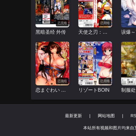
已完结
已完结
黑暗圣经 外传
天使之刃：惩罚 エンジェルブレイド パニッシュ!
已完结
已完结
恋まぐわい ～忘却の妖狐
リゾートBOIN
制服处
最新更新
|
网站地图
|
R
本站所有视频和图片均来自