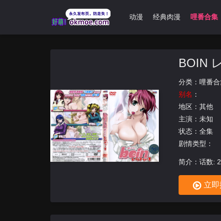
首页
无限动漫
经典肉漫
哩番合集
BOIN
分类：
哩番合
别名
：
地区：
其他
主演：未知
状态：全集
剧情类型：
简介：话数: 
Milky制作
立即