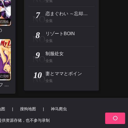
全集
7
恋まぐわい ～忘却の妖狐
NO
全集
已完结
の
8
リゾートBOIN
NO
全集
9
制服处女
NO
全集
10
妻とママとボイン
NO
已完结
全集
マイ ライフ アズ
地图
|
搜狗地图
|
神马爬虫
提供资源存储，也不参与录制