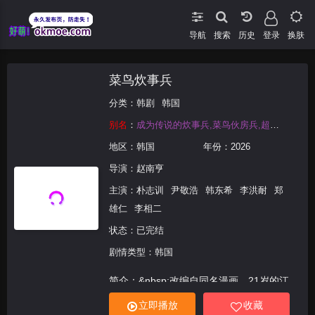
导航
搜索
登录
换肤
菜鸟炊事兵
分类：
韩剧
韩国
别名
：
成为传说的炊事兵,菜鸟伙房兵,超新丁伙头兵,炊事兵成为传说,The Legendary Cook Soldier,The Legend of Kitchen Soldier
地区：
韩国
年份：
2026
导演：
赵南亨
主演：
朴志训
尹敬浩
韩东希
李洪耐
郑
雄仁
李相二
状态：已完结
剧情类型：韩国
简介：&nbsp;改编自同名漫画。21岁的江
成宰是韩国典型的穷二代，辛苦维持生计之
立即播放
收藏