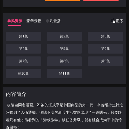
际收到了入伍通知。惴惴不安的新兵生活突
然出现了一道曙光，只要跟着只有他才能看
到的「游戏教学」破任务升级，就有机会成
暴风资源
豪华云播
非凡云播
正序
为军中的
第1集
第2集
第3集
第4集
第5集
第6集
第7集
第8集
第9集
第10集
第11集
内容简介
改编自同名漫画。21岁的江成宰是韩国典型的穷二代，辛苦维持生计之
际收到了入伍通知。惴惴不安的新兵生活突然出现了一道曙光，只要跟
着只有他才能看到的「游戏教学」破任务升级，就有机会成为军中的传
奇厨师！